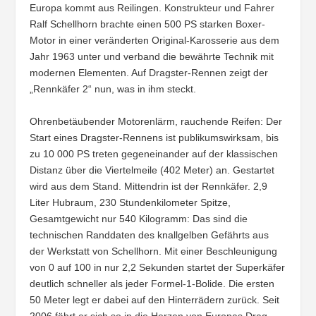
Europa kommt aus Reilingen. Konstrukteur und Fahrer
Ralf Schellhorn brachte einen 500 PS starken Boxer-
Motor in einer veränderten Original-Karosserie aus dem
Jahr 1963 unter und verband die bewährte Technik mit
modernen Elementen. Auf Dragster-Rennen zeigt der
„Rennkäfer 2“ nun, was in ihm steckt.
Ohrenbetäubender Motorenlärm, rauchende Reifen: Der
Start eines Dragster-Rennens ist publikumswirksam, bis
zu 10 000 PS treten gegeneinander auf der klassischen
Distanz über die Viertelmeile (402 Meter) an. Gestartet
wird aus dem Stand. Mittendrin ist der Rennkäfer. 2,9
Liter Hubraum, 230 Stundenkilometer Spitze,
Gesamtgewicht nur 540 Kilogramm: Das sind die
technischen Randdaten des knallgelben Gefährts aus
der Werkstatt von Schellhorn. Mit einer Beschleunigung
von 0 auf 100 in nur 2,2 Sekunden startet der Superkäfer
deutlich schneller als jeder Formel-1-Bolide. Die ersten
50 Meter legt er dabei auf den Hinterrädern zurück. Seit
2006 fährt er sich so in die Herzen von Europas Drag-