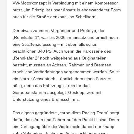
VW-Motorkonzept in Verbindung mit einem Kompressor
nutzt. „Im Prinzip ist unser Ansatz in abgewandelter Form
auch für die Straße denkbar“, so Schellhorn.
Der etwas zahmere Vorgänger und Prototyp, der
„Rennkäfer 1“, war bis 2006 im Einsatz und erhielt noch
eine Straßenzulassung – mit ebenfalls schon
beachtlichen 340 PS. Auch wenn die Karosserie des
„Rennkäfer 2“ noch weitgehend aus Originalteilen
besteht, mussten an Achsen, Rahmen und Bremsen
erhebliche Veränderungen vorgenommen werden. So ist
ein starrer Achsantrieb – ähnlich dem eines Panzers –
nötig, denn das Fahrzeug ist rein für das
Geradeausfahren ausgelegt. Gestoppt wird mit
Unterstützung eines Bremsschirms.
Das eigens gegründete „carpe diem Racing-Team“ sorgt
dafür, dass Auto und Fahrer auf den Punkt fit sind. Denn
ein Durchgang über die Viertelmeile dauert nur knapp
zehn Sekunden. „In diesem Auto steckt enorm viel