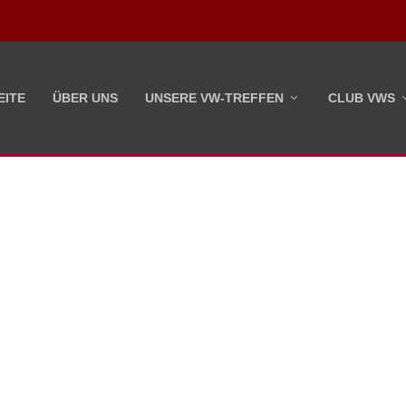
EITE
ÜBER UNS
UNSERE VW-TREFFEN
CLUB VWS