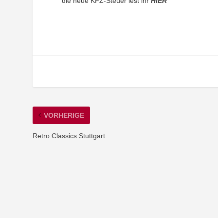
die neue KFZ-Steuer lest ihr
HIER
VORHERIGE
Retro Classics Stuttgart