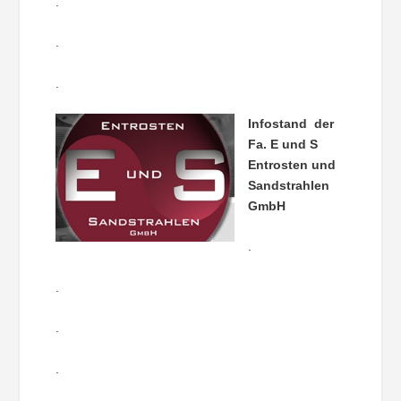
.
.
.
Infostand der
Fa. E und S
Entrosten und
Sandstrahlen
GmbH
.
.
.
.