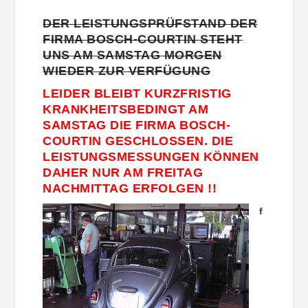
DER LEISTUNGSPRÜFSTAND DER
FIRMA BOSCH-COURTIN STEHT
UNS AM SAMSTAG MORGEN
WIEDER ZUR VERFÜGUNG
LEIDER BLEIBT KURZFRISTIG
KRANKHEITSBEDINGT AM
SAMSTAG DIE FIRMA BOSCH-
COURTIN GESCHLOSSEN. DIE
LEISTUNGSMESSUNGEN KÖNNEN
DAHER NUR AM FREITAG
NACHMITTAG ERFOLGEN !!
f