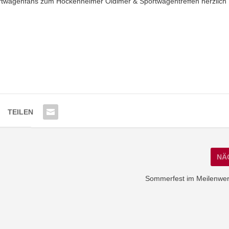
portwagenfans zum Hockenheimer Oldimer & Sportwagentreffen herzlich
TEILEN
NÄ
Sommerfest im Meilenwerk