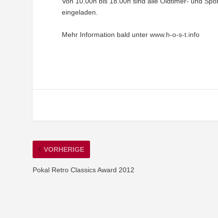
Von 10.00h bis 18.00h sind alle Oldtimer- und S
eingeladen.
Mehr Information bald unter
www.h-o-s-t.info
VORHERIGE
Pokal Retro Classics Award 2012