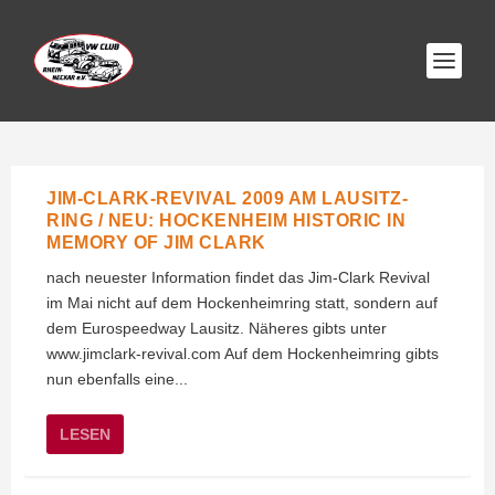
JIM-CLARK-REVIVAL 2009 AM LAUSITZ-
RING / NEU: HOCKENHEIM HISTORIC IN
MEMORY OF JIM CLARK
nach neuester Information findet das Jim-Clark Revival
im Mai nicht auf dem Hockenheimring statt, sondern auf
dem Eurospeedway Lausitz. Näheres gibts unter
www.jimclark-revival.com Auf dem Hockenheimring gibts
nun ebenfalls eine...
LESEN