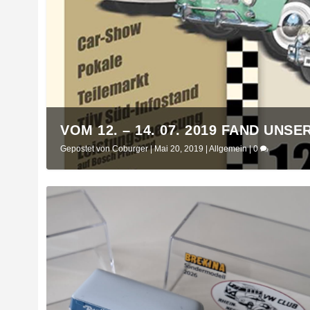
VOM 12. – 14. 07. 2019 FAND UNSER
Gepostet von
Coburger
|
Mai 20, 2019
|
Allgemein
|
0