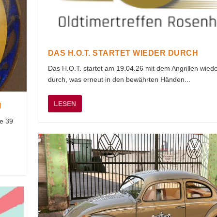
DAS H.O.T. STARTET WIEDER DURCH
Das H.O.T. startet am 19.04.26 mit dem Angrillen wied
durch, was erneut in den bewährten Händen...
LESEN
M
le 39