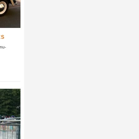
ES
enu-