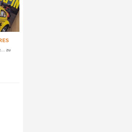
RES
tc… zu