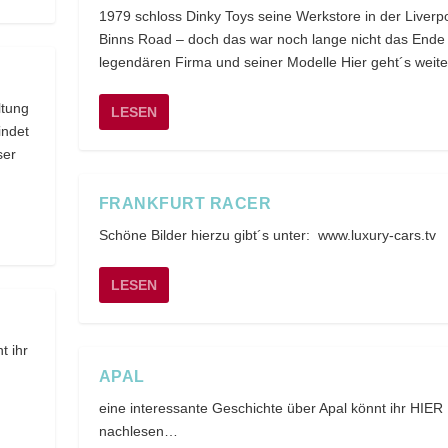
1979 schloss Dinky Toys seine Werkstore in der Liverp
Binns Road – doch das war noch lange nicht das Ende
legendären Firma und seiner Modelle Hier geht´s weite
ltung
LESEN
indet
ser
FRANKFURT RACER
Schöne Bilder hierzu gibt´s unter: www.luxury-cars.tv
LESEN
t ihr
APAL
eine interessante Geschichte über Apal könnt ihr HIER
nachlesen…